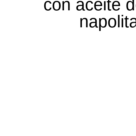
con aceite d
napolit